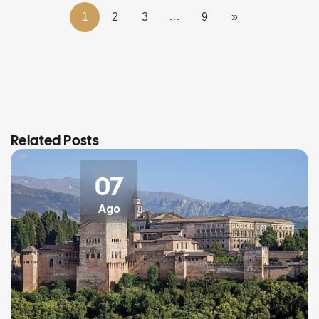
…
1
2
3
9
»
Related Posts
07
Ago