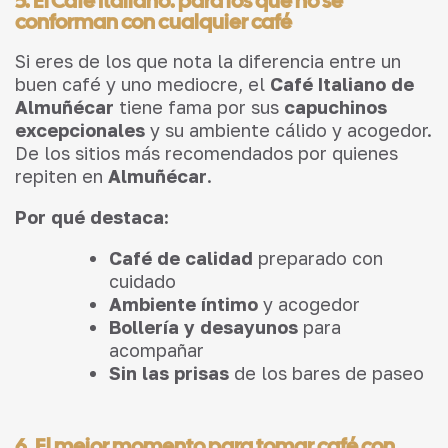
5. El Café Italiano: para los que no se
conforman con cualquier café
Si eres de los que nota la diferencia entre un
buen café y uno mediocre, el
Café Italiano de
Almuñécar
tiene fama por sus
capuchinos
excepcionales
y su ambiente cálido y acogedor.
De los sitios más recomendados por quienes
repiten en
Almuñécar
.
Por qué destaca:
Café de calidad
preparado con
cuidado
Ambiente íntimo
y acogedor
Bollería y desayunos
para
acompañar
Sin las prisas
de los bares de paseo
6. El mejor momento para tomar café con