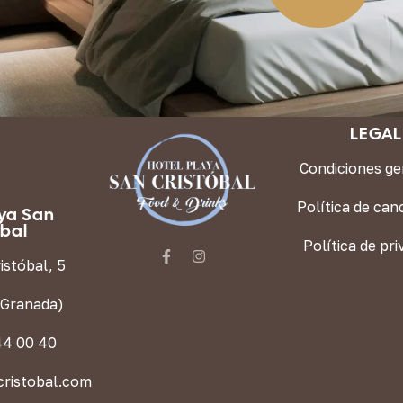
LEGAL
Condiciones ge
Política de can
aya San
óbal
Política de pri
istóbal, 5
(Granada)
44 00 40
ristobal.com