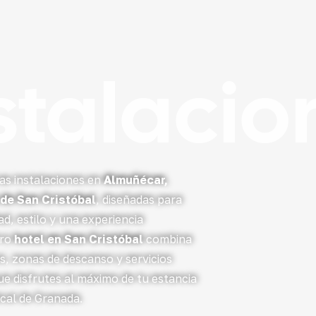
stalacio
as instalaciones en
Almuñécar,
 de San Cristóbal
, diseñadas para
d, estilo y una experiencia
tro
hotel en San Cristóbal
combina
s, zonas de descanso y servicios
e disfrutes al máximo de tu estancia
ical de Granada.