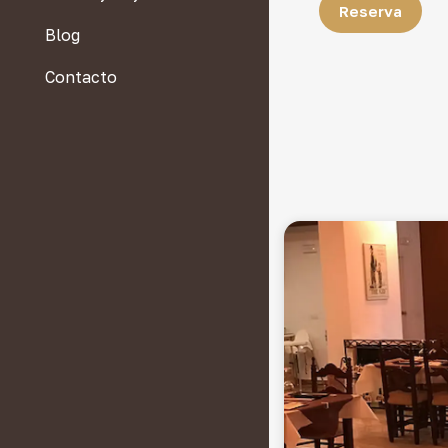
deluxe
Reserva
Blog
Habitación triple
deluxe
Contacto