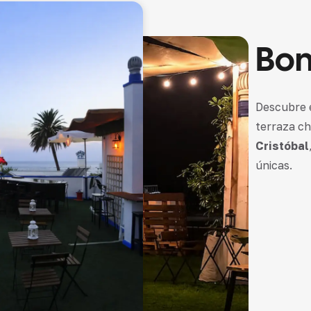
Bom
Descubre 
terraza ch
Cristóbal
únicas.