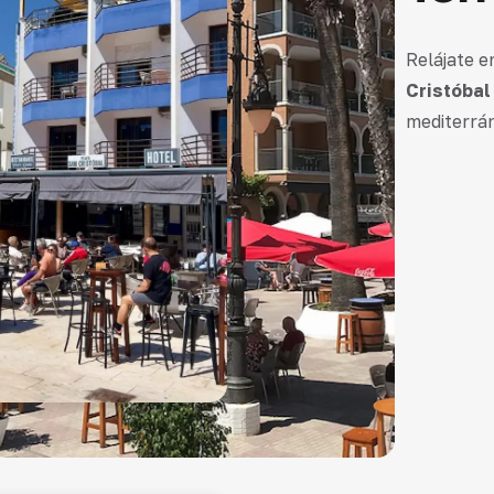
Relájate 
Cristóbal
mediterrán