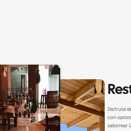
Res
Disfruta 
con opcion
saborear l