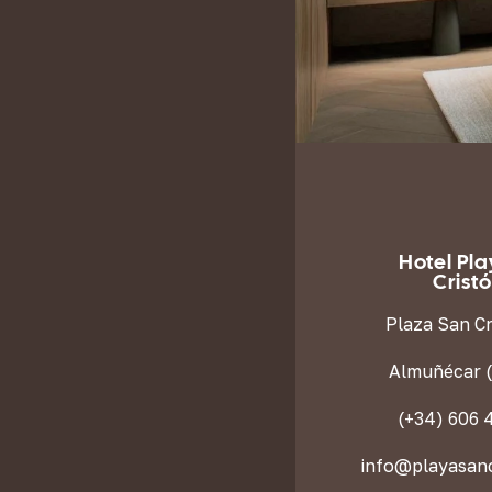
Hotel Pl
Crist
Plaza San Cr
Almuñécar 
(+34) 606 
info@playasanc