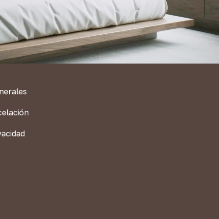
nerales
celación
vacidad