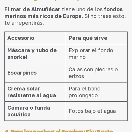
El
mar de Almuñécar
tiene uno de los
fondos
marinos más ricos de Europa
. Si no traes esto,
te arrepentirás.
Accesorio
Para qué sirve
Máscara y tubo de
Explorar el fondo
snorkel
marino
Calas con piedras o
Escarpines
erizos
Crema solar
Para el baño
resistente al agua
prolongado
Cámara o funda
Fotos bajo el agua
acuática
4. Para las noches: el Bombay Sky Bar te